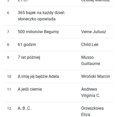
365 bajek na każdy dzień
6
słoneczko opowiada
500 milionów Begumy
Verne Juliusz
7
61 godzin
Child Lee
8
7 lat później
Musso
9
Guillaume
A imię jej będzie Adela
Wroński Marcin
10
A jeśli ciernie
Andrews
11
Virginia C.
A..B..C..
Orzeszkowa
12
Eliza