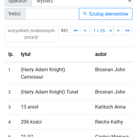
operator:
treści:
Szukaj elementów
wszystkich znalezionych
931
<<
<
>
>>
pozycji:
lp.
tytuł
autor
(Harry Adam Knight)
Brosnan John
1
Carnosaur
(Harry Adam Knight) Tunel
Brosnan John
2
13 anioł
Kańtoch Anna
3
206 kości
Reichs Kathy
4
21:37
Czubaj Mariusz
5